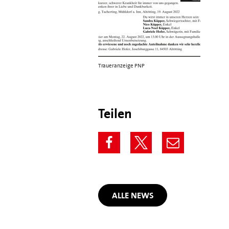
Traueranzeige PNP
Teilen
ALLE NEWS