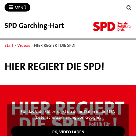
MENÜ
SPD Garching-​Hart
Start
›
Videos
›
HIER REGIERT DIE SPD!
HIER REGIERT DIE SPD!
Für das Video überträgst du deine Daten in die USA
(
Datenschutzerklärung von Google
).